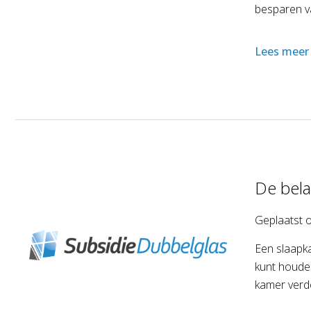
besparen va
Lees meer
De belan
Geplaatst 
Een slaapka
kunt houden
kamer verde