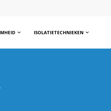
MHEID
ISOLATIETECHNIEKEN
S
GLASBEDRIJVEN
CONTACT
INTERESSANTE LINKS
s