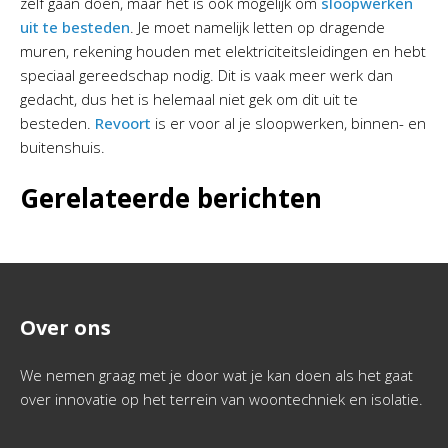
zelf gaan doen, maar het is ook mogelijk om
sloopwerken
uit te besteden
. Je moet namelijk letten op dragende
muren, rekening houden met elektriciteitsleidingen en hebt
speciaal gereedschap nodig. Dit is vaak meer werk dan
gedacht, dus het is helemaal niet gek om dit uit te
besteden.
Revoort
is er voor al je sloopwerken, binnen- en
buitenshuis.
Gerelateerde berichten
Over ons
We nemen graag met je door wat je kan doen als het gaat
over innovatie op het terrein van woontechniek en isolatie.